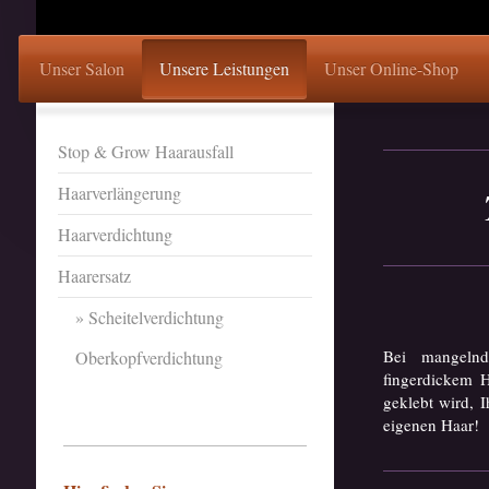
Unser Salon
Unsere Leistungen
Unser Online-Shop
Stop & Grow Haarausfall
Haarverlängerung
Haarverdichtung
Haarersatz
Scheitelverdichtung
Bei mangelnd
Oberkopfverdichtung
fingerdickem H
geklebt wird, 
eigenen Haar!