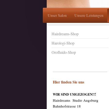
Unser Salon
Unsere Leistungen
Hairdreams-Shop
Harologi-Shop
Orofluido-Shop
Hier finden Sie uns
!
WIR SIND UMGEZOGEN!!
Hairdreams Studio Augsburg
Bahnhofstrasse 18