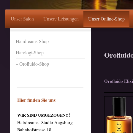
Unser Salon
Unsere Leistungen
Unser Online-Shop
Hairdreams-Shop
Harologi-Shop
Orofluido
Orofluido-Shop
Orofluido Elix
Hier finden Sie uns
!
WIR SIND UMGEZOGEN!!
Hairdreams Studio Augsburg
Bahnhofstrasse 18